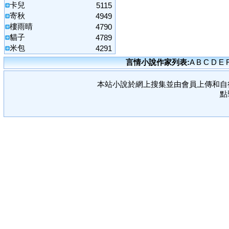
卡兒
5115
寄秋
4949
樓雨晴
4790
貓子
4789
米包
4291
言情小說作家列表:
A
B
C
D
E
本站小說於網上搜集並由會員上傳和自
點