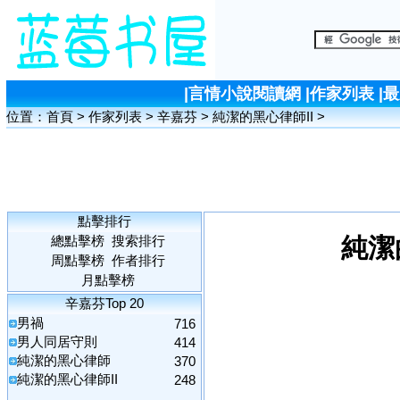
|
言情小說閱讀網
|
作家列表
|
最
位置：
首頁
>
作家列表
>
辛嘉芬
>
純潔的黑心律師II
>
點擊排行
總點擊榜
搜索排行
純潔
周點擊榜
作者排行
月點擊榜
辛嘉芬
Top 20
男禍
716
男人同居守則
414
純潔的黑心律師
370
純潔的黑心律師II
248