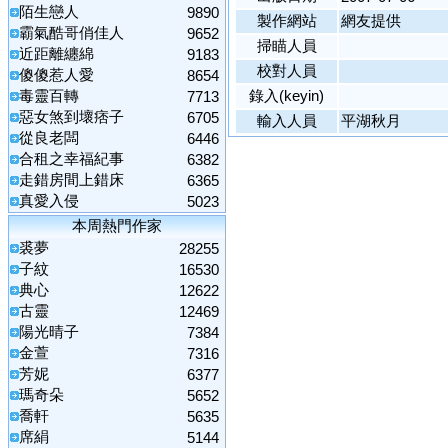
陌生戀人
9890
製作網站
網友提供
霸氣酷哥俏佳人
9652
掃瞄人員
近距離纏綿
9183
校對人員
傻傻惹人愛
8654
毒靈百轉
錄入(keyin)
7713
惡女煞到壞痞子
6705
輸入人員
平湖秋月
從良老闆
6446
合租之幸福紀事
6382
走錯房間上錯床
6365
真愛入侵
5023
本周熱門作家
裘夢
28255
子紋
16530
典心
12622
古靈
12469
陽光晴子
7384
金萱
7316
芳妮
6377
瑪奇朵
5652
喬軒
5635
席絹
5144