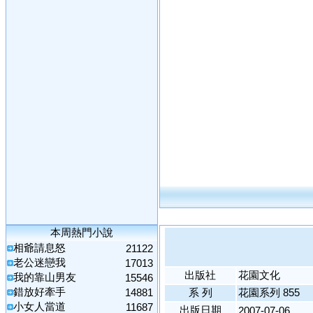
本周熱門小說
相爺請息怒
21122
老公迷戀我
17013
出版社
花園文化
我的靠山男友
15546
錯放好牽手
14881
系 列
花園系列 855
小女人當道
11687
出版日期
2007-07-06