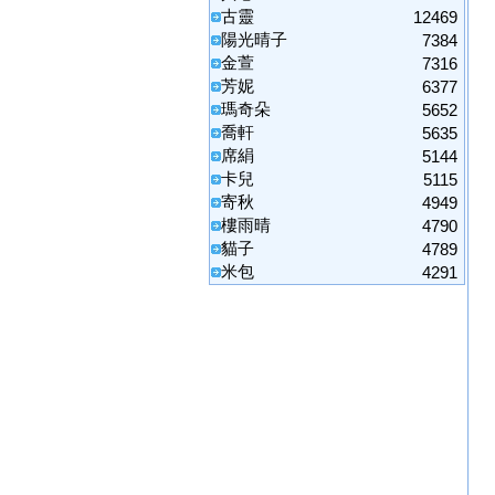
古靈
12469
陽光晴子
7384
金萱
7316
芳妮
6377
瑪奇朵
5652
喬軒
5635
席絹
5144
卡兒
5115
寄秋
4949
樓雨晴
4790
貓子
4789
米包
4291