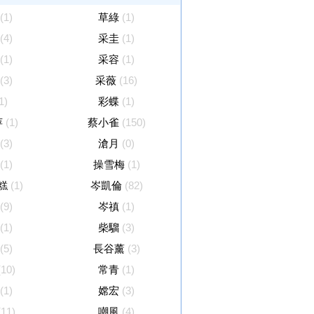
(1)
草綠
(1)
(4)
采圭
(1)
(1)
采容
(1)
(3)
采薇
(16)
1)
彩蝶
(1)
萍
(1)
蔡小雀
(150)
(3)
滄月
(0)
(1)
操雪梅
(1)
糕
(1)
岑凱倫
(82)
(9)
岑禛
(1)
(1)
柴騮
(3)
(5)
長谷薰
(3)
(10)
常青
(1)
(1)
嫦宏
(3)
(11)
嘲風
(4)