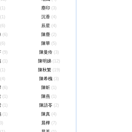
(1)
塵印
(3)
(1)
沉香
(4)
(6)
辰星
(4)
琳
(6)
陳塵
(2)
(6)
陳華
(5)
芹
(9)
陳曼伶
(3)
惠
(1)
陳明娣
(12)
(1)
陳秋繁
(19)
(4)
陳希槐
(3)
繆
(6)
陳昕
(1)
君
(1)
陳燕
(1)
雪
(1)
陳語苓
(2)
鸚
(1)
陳真
(4)
3)
晨樺
(7)
(1)
晨苓
(1)