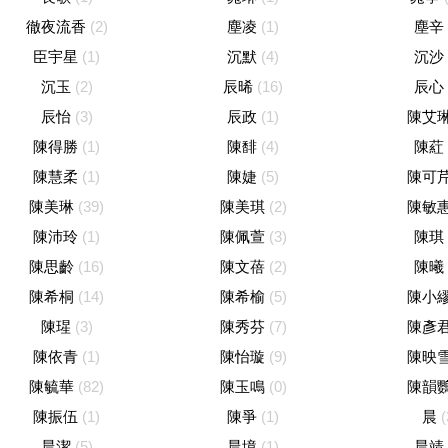
徹夜流香
(2)
塵凌
(1)
塵辛
臣宇星
(1)
沉默
(4)
沉沙
沉玉
(2)
辰晞
(16)
辰心
辰怡
(3)
辰政
(1)
陳艾
陳得勝
(1)
陳馡
(4)
陳葒
陳慧柔
(1)
陳婕
(5)
陳可
陳美琳
(39)
陳美琪
(2)
陳敏
陳沛玲
(1)
陳佩萱
(3)
陳琪
陳思齡
(16)
陳文蓓
(2)
陳曦
陳希桐
(14)
陳希榆
(5)
陳小
陳瑆
(3)
陳秀芬
(7)
陳彥
陳依青
(1)
陳怡璇
(9)
陳映
陳毓華
(82)
陳玉鳴
(0)
陳韻
陳振伍
(1)
陳爭
(1)
晨
(
晨潔
(5)
晨境
(1)
晨靖