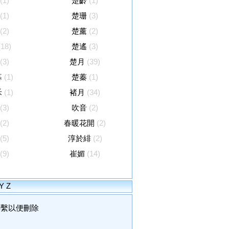
(1)
楚齡
(1)
(1)
楚珊
(3)
(2)
楚薰
(2)
(18)
楚遙
(3)
(3)
楚月
(39)
暮
(1)
楚蓁
(1)
禾
(1)
褚月
(34)
(3)
吹音
(2)
(2)
春暖花開
(2)
(5)
淳於緋
(2)
(9)
崔媚
(14)
Y
Z
聯繫以便刪除