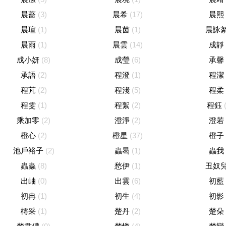
晨薔
(3)
晨希
(17)
晨熙
晨瑄
(1)
晨茵
(1)
晨詠
晨雨
(1)
晨雲
(14)
成靜
成小妍
(8)
成瑩
(6)
承馨
承語
(2)
程澄
(1)
程潔
程芃
(2)
程淺
(5)
程柔
程雯
(1)
程絮
(2)
程鈺
乘加零
(2)
澄淨
(2)
澄若
橙心
(2)
橙星
(37)
橙子
池戶裕子
(2)
蟲曷
(1)
蟲我
蟲蟲
(8)
愁伊
(1)
丑奴
出岫
(0)
出雲
(6)
初藍
初冉
(1)
初生
(4)
初影
樗采
(1)
楚丹
(2)
楚朵