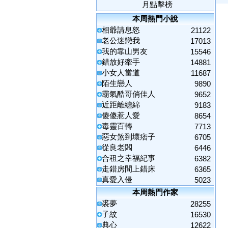
月點擊榜
本周熱門小說
相爺請息怒
21122
老公迷戀我
17013
我的靠山男友
15546
錯放好牽手
14881
小女人當道
11687
陌生戀人
9890
霸氣酷哥俏佳人
9652
近距離纏綿
9183
傻傻惹人愛
8654
毒靈百轉
7713
惡女煞到壞痞子
6705
從良老闆
6446
合租之幸福紀事
6382
走錯房間上錯床
6365
真愛入侵
5023
本周熱門作家
裘夢
28255
子紋
16530
典心
12622