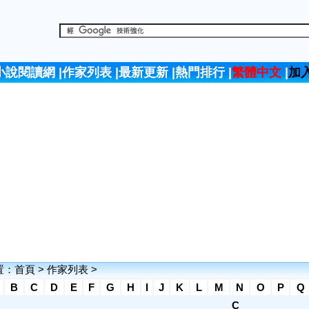
小說閱讀網
|
作家列表
|
最新更新
|
熱門排行
|
繁體中文
|
加
置：
首頁
>
作家列表
>
B
C
D
E
F
G
H
I
J
K
L
M
N
O
P
Q
C