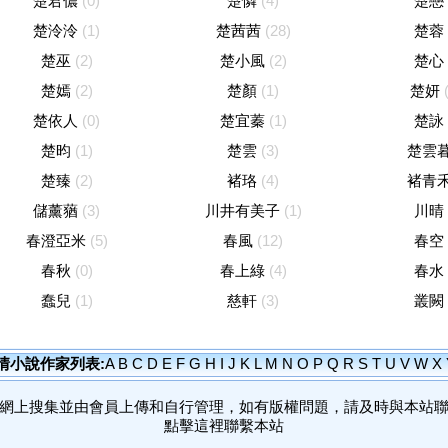
楚君儂
(0)
楚憐
(4)
楚戀
楚泠泠
(1)
楚茜茜
(28)
楚蓉
楚巫
(2)
楚小風
(2)
楚心
楚嫣
(2)
楚顏
(1)
楚妍
楚依人
(0)
楚宜蓁
(1)
楚詠
楚昀
(1)
楚雲
(3)
楚雲
楚臻
(2)
褚珞
(4)
褚青
儲薰蕕
(3)
川井有美子
(1)
川晴
春澄亞米
(5)
春風
(12)
春空
春秋
(0)
春上綠
(4)
春水
蠢兒
(1)
慈軒
(3)
叢闕
情小說作家列表:
A
B
C
D
E
F
G
H
I
J
K
L
M
N
O
P
Q
R
S
T
U
V
W
X
網上搜集並由會員上傳和自行管理，如有版權問題，請及時與本站
點擊這裡聯繫本站