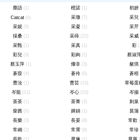
塵語
(1)
橙諾
(1)
初妍
采璈
(7)
采兒
Catcat
(0)
采妮
(9)
采凝
(1)
采芹
採桑
(1)
采蒔
(22)
采威
采甄
(1)
采真
(1)
彩
(
彩兒
(3)
彩絢
(2)
蔡淑
蔡玉萍
(1)
燦非
(3)
粲琪
蒼葭
(4)
蒼伶
(5)
蒼梧
曹汝
(1)
曹芸
(13)
草莓蛋
岑龍
(11)
岑心
(10)
岑揚
茶茶
(1)
茶菁
(3)
剎泉
柴茜
(5)
嬋娟
(1)
菖蒲
長樂
(3)
長晏
(8)
常歡
常緗
(2)
常霄
(8)
常珍
長歌
(1)
晁琳
(1)
晁寧