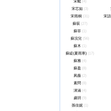
宋毗
(4)
宋芯如
(3)
宋雨桐
(31)
宋語
蘇荻
(27)
蘇菲
(1)
蘇浣兒
(56)
蘇木
(1)
蘇緹(夏雨寒)
(17)
蘇雅
(4)
蘇盈
(8)
夙薇
(2)
素問
(8)
涑涵
(4)
歲玥
(9)
孫佳妮
(1)