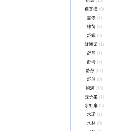
拾舞
(13)
適瓦樓
(0)
書依
(1)
殊苗
(3)
舒嬋
(9)
舒海柔
(1)
舒筠
(1)
舒琦
(3)
舒彤
(21)
舒於
(0)
術漓
(10)
雙子星
(1)
水虹扉
(6)
水珺
(2)
水林
(0)