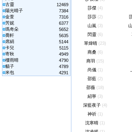
古靈
12469
莎傑
(4)
陽光晴子
7384
金萱
莎莎
(2)
7316
芳妮
6377
山嵐
(3)
瑪奇朵
5652
閃靈
(6)
喬軒
5635
席絹
5144
單煒晴
(23)
卡兒
5115
商桑
(6)
寄秋
4949
樓雨晴
4790
商羽
(15)
貓子
4789
尚儀
(1)
米包
4291
邵藍
(2)
邵薇
(18)
紹寧
(3)
深藍夜子
(4)
神祈
(1)
沈寒晴
(1)
沈凌嫣
(1)