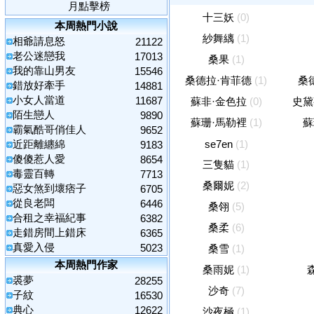
月點擊榜
十三妖
(0)
本周熱門小說
紗舞縭
(1)
相爺請息怒
21122
老公迷戀我
17013
桑果
(1)
我的靠山男友
15546
桑德拉·肯菲德
(1)
桑
錯放好牽手
14881
小女人當道
11687
蘇非·金色拉
(0)
史黛
陌生戀人
9890
蘇珊·馬勒裡
(1)
蘇
霸氣酷哥俏佳人
9652
近距離纏綿
se7en
(1)
9183
傻傻惹人愛
8654
三隻貓
(1)
毒靈百轉
7713
桑爾妮
(2)
惡女煞到壞痞子
6705
從良老闆
6446
桑翎
(5)
合租之幸福紀事
6382
桑柔
(6)
走錯房間上錯床
6365
真愛入侵
5023
桑雪
(1)
本周熱門作家
桑雨妮
(1)
裘夢
28255
沙奇
(7)
子紋
16530
典心
12622
沙夜極
(1)