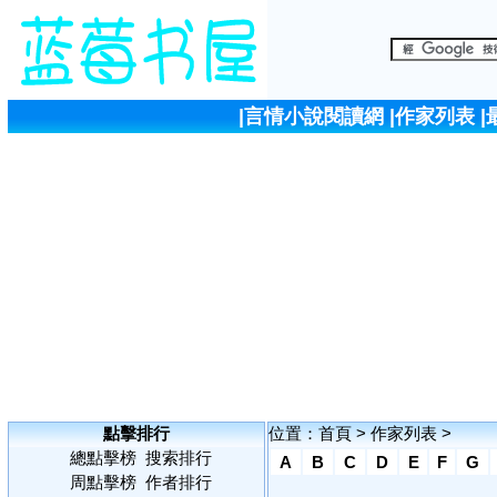
|
言情小說閱讀網
|
作家列表
|
點擊排行
位置：
首頁
>
作家列表
>
總點擊榜
搜索排行
A
B
C
D
E
F
G
周點擊榜
作者排行