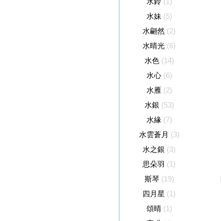
水鈴
(1)
水妹
(5)
水翩然
(2)
水晴光
(6)
水色
(14)
水心
(6)
水雁
(2)
水銀
(53)
水緣
(7)
水雲蒼月
(3)
水之銀
(3)
思朵羽
(1)
斯琴
(19)
四月星
(1)
頌晴
(1)