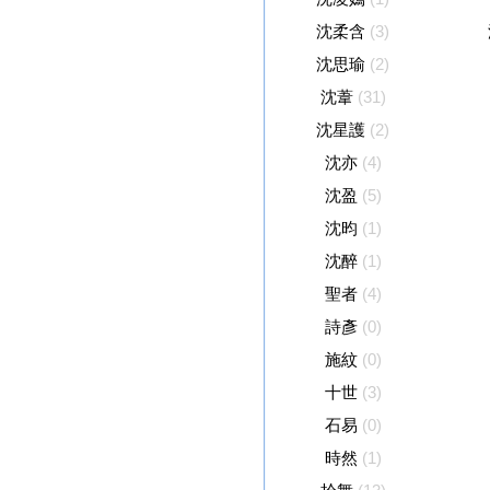
沈柔含
(3)
沈思瑜
(2)
沈葦
(31)
沈星護
(2)
沈亦
(4)
沈盈
(5)
沈昀
(1)
沈醉
(1)
聖者
(4)
詩彥
(0)
施紋
(0)
十世
(3)
石易
(0)
時然
(1)