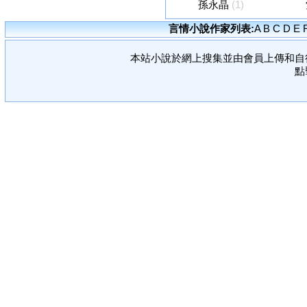
孫永晶
(1)
言情小說作家列表:
A
B
C
D
E
本站小說於網上搜集並由會員上傳和自
點