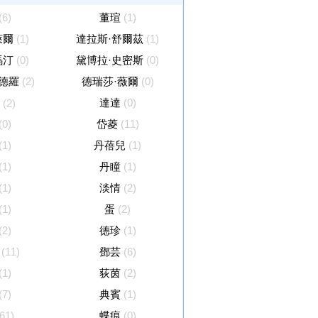
(6)
董瑄
(1)
萊爾
(1)
達拉斯·舒爾茲
(1)
馬汀
(0)
黛博拉·史密斯
(0)
德羅
(2)
德瑞莎·薇爾
(0)
達達
(0)
(2)
(0)
岱菱
(11)
(1)
丹蓓兒
(1)
(1)
丹瞳
(1)
(1)
淡情
(2)
(1)
蛋
(2)
(2)
德珍
(1)
(11)
鄧芸
(6)
(1)
荻茵
(2)
(7)
典賓
(1)
(61)
蝶痕
(0)