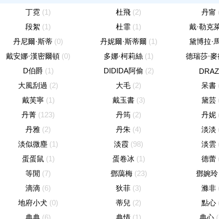
丁霓
(1)
杜飛
(2)
丹甯
段絮
(1)
杜霏
(1)
戴·勒克
丹尼爾·斯蒂
(0)
丹妮爾·斯蒂爾
(1)
黛博拉·
戴安娜·漢密爾頓
(0)
多娜·柯莉絲
(1)
德瑞莎·麥
D伯爵
(1)
DIDIDA阿偷
(2)
DRAZ
大風刮過
(2)
大毛
(2)
呆書
戴芙寧
(1)
戴玉書
(3)
黛芸
丹菁
(123)
丹筠
(2)
丹妮
丹雅
(2)
丹朱
(4)
淡淡
淡似微塵
(1)
淡霞
(98)
淡雲
蛋蛋鼠
(1)
蛋卷冰
(1)
德蕾
等閒
(7)
鄧藹梅
(23)
鄧婉玲
滴滴
(6)
狄菲
(3)
滌非
地府小犬
(0)
蒂兒
(2)
點心
典典
(6)
典情
(1)
典心