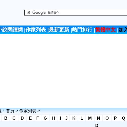
小說閱讀網
|
作家列表
|
最新更新
|
熱門排行
|
繁體中文
|
加
置：
首頁
>
作家列表
>
B
C
D
E
F
G
H
I
J
K
L
M
N
O
P
Q
D