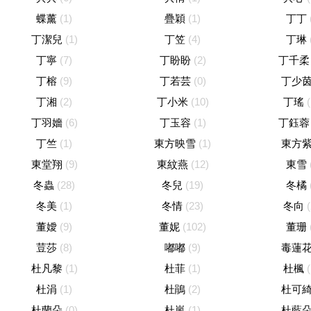
蝶薰
(1)
疊穎
(1)
丁丁
丁潔兒
(1)
丁笠
(4)
丁琳
丁寧
(7)
丁盼盼
(2)
丁千柔
丁榕
(9)
丁若芸
(0)
丁少
丁湘
(2)
丁小米
(10)
丁瑤
丁羽嬙
(6)
丁玉容
(1)
丁鈺蓉
丁竺
(1)
東方映雪
(1)
東方
東堂翔
(9)
東紋燕
(12)
東雪
冬蟲
(28)
冬兒
(19)
冬橘
冬美
(1)
冬情
(23)
冬向
董嬡
(9)
董妮
(102)
董珊
荳莎
(8)
嘟嘟
(9)
毒蓮
杜凡黎
(1)
杜菲
(1)
杜楓
杜涓
(1)
杜鵑
(2)
杜可
杜蘭朵
(0)
杜嵐
(1)
杜藍