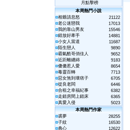
月點擊榜
本周熱門小說
相爺請息怒
21122
老公迷戀我
17013
我的靠山男友
15546
錯放好牽手
14881
小女人當道
11687
陌生戀人
9890
霸氣酷哥俏佳人
9652
近距離纏綿
9183
傻傻惹人愛
8654
毒靈百轉
7713
惡女煞到壞痞子
6705
從良老闆
6446
合租之幸福紀事
6382
走錯房間上錯床
6365
真愛入侵
5023
本周熱門作家
裘夢
28255
子紋
16530
典心
12622