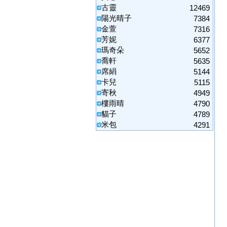
古靈
12469
陽光晴子
7384
金萱
7316
芳妮
6377
瑪奇朵
5652
喬軒
5635
席絹
5144
卡兒
5115
寄秋
4949
樓雨晴
4790
貓子
4789
米包
4291