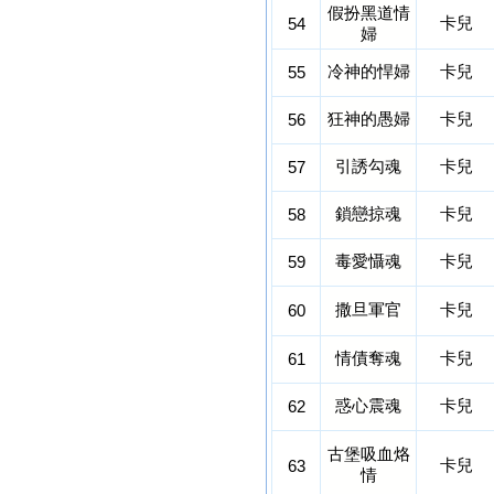
假扮黑道情
卡兒
54
婦
冷神的悍婦
卡兒
55
狂神的愚婦
卡兒
56
引誘勾魂
卡兒
57
鎖戀掠魂
卡兒
58
毒愛懾魂
卡兒
59
撒旦軍官
卡兒
60
情債奪魂
卡兒
61
惑心震魂
卡兒
62
古堡吸血烙
卡兒
63
情