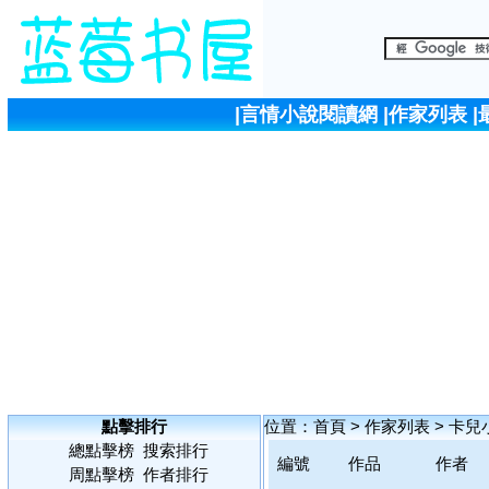
|
言情小說閱讀網
|
作家列表
|
點擊排行
位置：
首頁
>
作家列表
>
卡兒
總點擊榜
搜索排行
編號
作品
作者
周點擊榜
作者排行