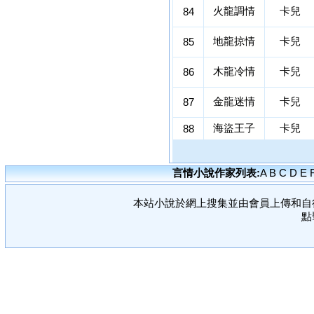
火龍調情
卡兒
84
地龍掠情
卡兒
85
木龍冷情
卡兒
86
金龍迷情
卡兒
87
海盜王子
卡兒
88
言情小說作家列表:
A
B
C
D
E
本站小說於網上搜集並由會員上傳和自
點