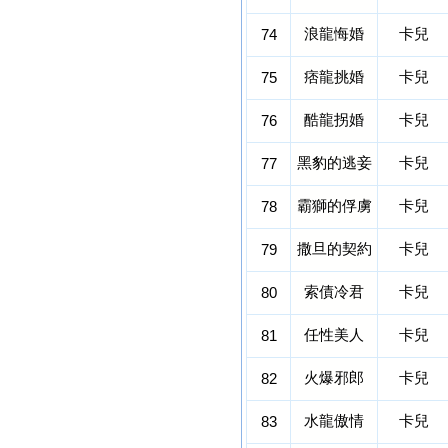
浪龍悔婚
卡兒
74
痞龍挑婚
卡兒
75
酷龍拐婚
卡兒
76
黑豹的逃妾
卡兒
77
霸獅的俘虜
卡兒
78
撒旦的契約
卡兒
79
索債冷君
卡兒
80
任性美人
卡兒
81
火爆邪郎
卡兒
82
水龍傲情
卡兒
83