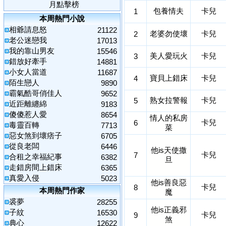
月點擊榜
包養情夫
卡兒
1
本周熱門小說
相爺請息怒
21122
老婆勿使壞
卡兒
2
老公迷戀我
17013
我的靠山男友
15546
美人愛玩火
卡兒
3
錯放好牽手
14881
小女人當道
11687
寶貝上錯床
卡兒
4
陌生戀人
9890
霸氣酷哥俏佳人
9652
熟女拉警報
卡兒
5
近距離纏綿
9183
傻傻惹人愛
8654
情人的私房
卡兒
6
毒靈百轉
7713
菜
惡女煞到壞痞子
6705
從良老闆
6446
他is天使撒
卡兒
7
合租之幸福紀事
6382
旦
走錯房間上錯床
6365
真愛入侵
5023
他is善良惡
卡兒
8
本周熱門作家
魔
裘夢
28255
他is正義邪
子紋
16530
卡兒
9
煞
典心
12622