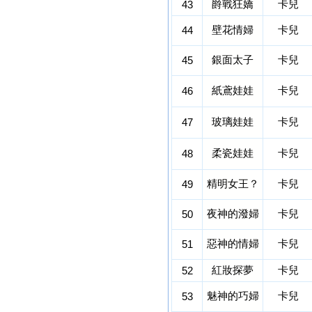
爵戰狂嬌
卡兒
43
壁花情婦
卡兒
44
銀面太子
卡兒
45
紙鳶娃娃
卡兒
46
玻璃娃娃
卡兒
47
柔瓷娃娃
卡兒
48
精明女王？
卡兒
49
夜神的潑婦
卡兒
50
惡神的情婦
卡兒
51
紅妝探夢
卡兒
52
魅神的巧婦
卡兒
53