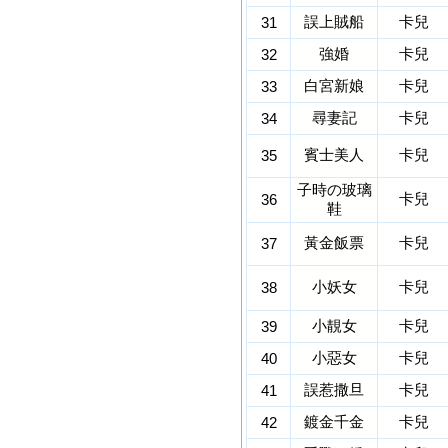
誤上賊船
卡兒
31
強婚
卡兒
32
白宮新娘
卡兒
33
尋妻記
卡兒
34
賓士美人
卡兒
35
子時の玻璃
卡兒
36
鞋
黃金飯票
卡兒
37
小妖女
卡兒
38
小靚女
卡兒
39
小惡女
卡兒
40
誤惹撒旦
卡兒
41
鍍金千金
卡兒
42