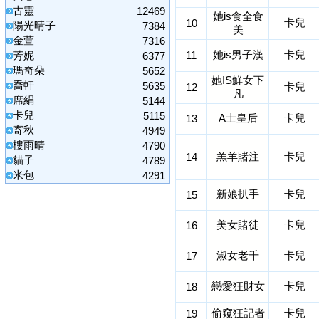
古靈
12469
她is食全食
卡兒
10
陽光晴子
7384
美
金萱
7316
她is男子漢
卡兒
芳妮
11
6377
瑪奇朵
5652
她IS鮮女下
喬軒
5635
卡兒
12
凡
席絹
5144
卡兒
5115
A士皇后
卡兒
13
寄秋
4949
樓雨晴
4790
羔羊賭注
卡兒
14
貓子
4789
米包
4291
新娘扒手
卡兒
15
美女賭徒
卡兒
16
淑女老千
卡兒
17
戀愛狂財女
卡兒
18
偷窺狂記者
卡兒
19