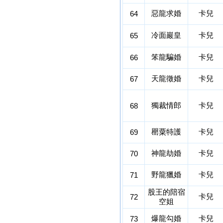
惡龍求婚
卡兒
64
冷面巖皇
卡兒
65
笨龍騙婚
卡兒
66
天龍徵婚
卡兒
67
獨裁情郎
卡兒
68
罌粟特護
卡兒
69
神龍劫婚
卡兒
70
野龍獵婚
卡兒
71
股王的陪宿
卡兒
72
空姐
爆龍勾婚
卡兒
73