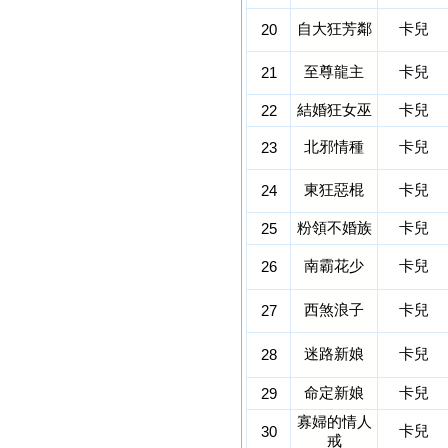
自大狂芳鄰
卡兒
20
至尊龍主
卡兒
21
結婚狂女巫
卡兒
22
北邪情種
卡兒
23
東狂惡棍
卡兒
24
粉領不婚族
卡兒
25
南霸花少
卡兒
26
西煞浪子
卡兒
27
迷路新娘
卡兒
28
命定新娘
卡兒
29
寡婦的情人
卡兒
30
戒