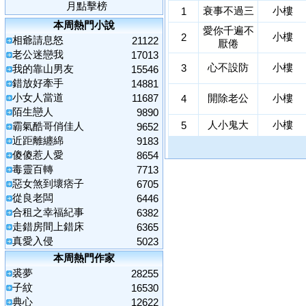
月點擊榜
衰事不過三
小樓
1
本周熱門小說
愛你千遍不
小樓
2
相爺請息怒
21122
厭倦
老公迷戀我
17013
心不設防
小樓
3
我的靠山男友
15546
錯放好牽手
14881
小女人當道
11687
開除老公
小樓
4
陌生戀人
9890
人小鬼大
小樓
5
霸氣酷哥俏佳人
9652
近距離纏綿
9183
傻傻惹人愛
8654
毒靈百轉
7713
惡女煞到壞痞子
6705
從良老闆
6446
合租之幸福紀事
6382
走錯房間上錯床
6365
真愛入侵
5023
本周熱門作家
裘夢
28255
子紋
16530
典心
12622