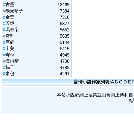
古靈
12469
陽光晴子
7384
金萱
7316
芳妮
6377
瑪奇朵
5652
喬軒
5635
席絹
5144
卡兒
5115
寄秋
4949
樓雨晴
4790
貓子
4789
米包
4291
言情小說作家列表:
A
B
C
D
E
本站小說於網上搜集並由會員上傳和自
點