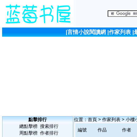
|
言情小說閱讀網
|
作家列表
|
點擊排行
位置：
首頁
>
作家列表
>
小樓
總點擊榜
搜索排行
編號
作品
作者
周點擊榜
作者排行