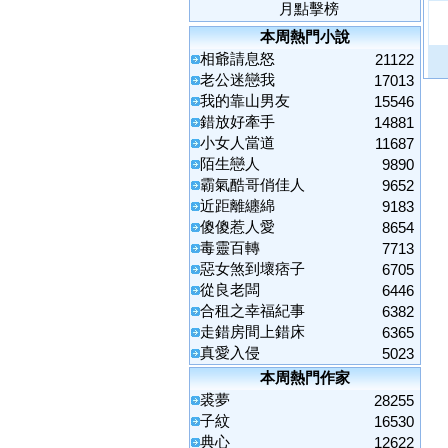
月點擊榜
本周熱門小說
相爺請息怒
21122
老公迷戀我
17013
我的靠山男友
15546
錯放好牽手
14881
小女人當道
11687
陌生戀人
9890
霸氣酷哥俏佳人
9652
近距離纏綿
9183
傻傻惹人愛
8654
毒靈百轉
7713
惡女煞到壞痞子
6705
從良老闆
6446
合租之幸福紀事
6382
走錯房間上錯床
6365
真愛入侵
5023
本周熱門作家
裘夢
28255
子紋
16530
典心
12622