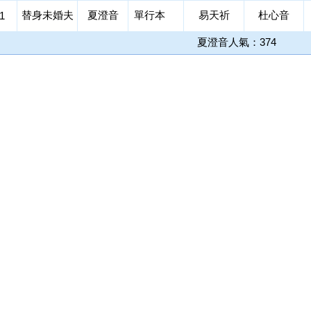
替身未婚夫
夏澄音
單行本
易天祈
杜心音
1
夏澄音人氣：374