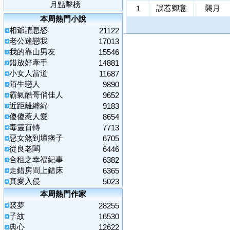
月點擊榜
誤惹卿意
襲月
1
本周熱門小說
相爺請息怒
21122
老公迷戀我
17013
我的靠山男友
15546
錯放好牽手
14881
小女人當道
11687
陌生戀人
9890
霸氣酷哥俏佳人
9652
近距離纏綿
9183
傻傻惹人愛
8654
毒靈百轉
7713
惡女煞到壞痞子
6705
從良老闆
6446
合租之幸福紀事
6382
走錯房間上錯床
6365
真愛入侵
5023
本周熱門作家
裘夢
28255
子紋
16530
典心
12622