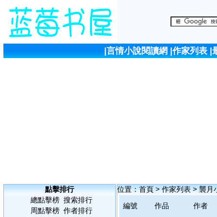
|
言情小說閱讀網
|
作家列表
|
點擊排行
位置：
首頁
>
作家列表
>
襲月
總點擊榜
搜索排行
編號
作品
作者
周點擊榜
作者排行