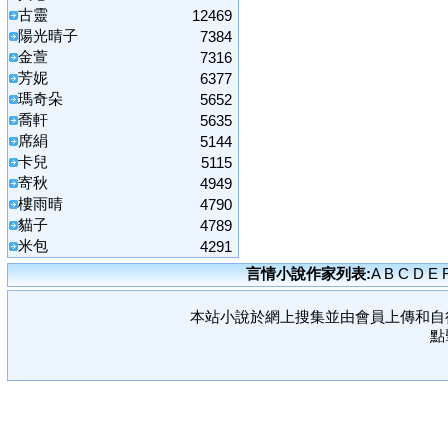
古靈
12469
陽光晴子
7384
金萱
7316
芳妮
6377
瑪奇朵
5652
喬軒
5635
席絹
5144
卡兒
5115
寄秋
4949
樓雨晴
4790
貓子
4789
米包
4291
言情小說作家列表:
A
B
C
D
E
本站小說於網上搜集並由會員上傳和自
點