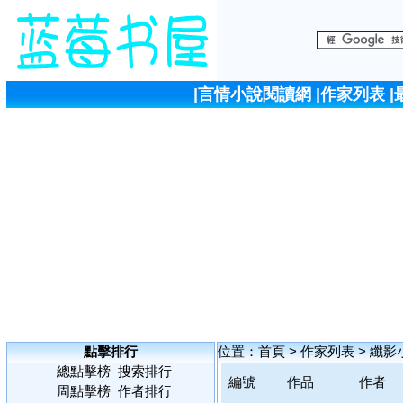
|
言情小說閱讀網
|
作家列表
|
點擊排行
位置：
首頁
>
作家列表
>
纖影
總點擊榜
搜索排行
編號
作品
作者
周點擊榜
作者排行