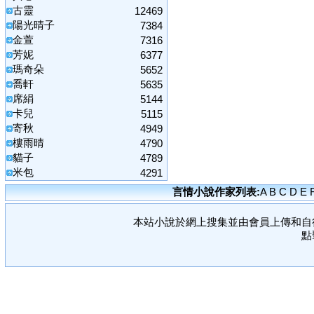
古靈
12469
陽光晴子
7384
金萱
7316
芳妮
6377
瑪奇朵
5652
喬軒
5635
席絹
5144
卡兒
5115
寄秋
4949
樓雨晴
4790
貓子
4789
米包
4291
言情小說作家列表:
A
B
C
D
E
本站小說於網上搜集並由會員上傳和自
點