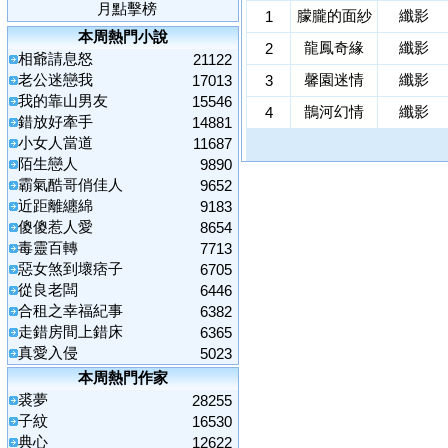
月點擊榜
朦朧的面紗
纖影
1
本周熱門小說
龍鳳奇緣
纖影
2
相爺請息怒
21122
老公迷戀我
馨園迷情
纖影
17013
3
我的靠山男友
15546
鵲河幻情
纖影
4
錯放好牽手
14881
小女人當道
11687
陌生戀人
9890
霸氣酷哥俏佳人
9652
近距離纏綿
9183
傻傻惹人愛
8654
毒靈百轉
7713
惡女煞到壞痞子
6705
從良老闆
6446
合租之幸福紀事
6382
走錯房間上錯床
6365
真愛入侵
5023
本周熱門作家
裘夢
28255
子紋
16530
典心
12622