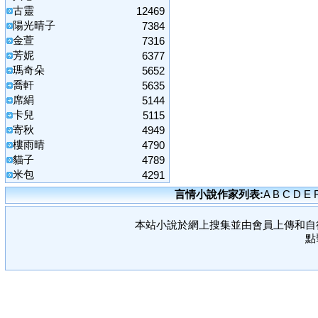
古靈
12469
陽光晴子
7384
金萱
7316
芳妮
6377
瑪奇朵
5652
喬軒
5635
席絹
5144
卡兒
5115
寄秋
4949
樓雨晴
4790
貓子
4789
米包
4291
言情小說作家列表:
A
B
C
D
E
本站小說於網上搜集並由會員上傳和自
點