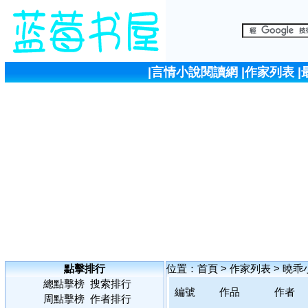
|
言情小說閱讀網
|
作家列表
|
點擊排行
位置：
首頁
>
作家列表
>
曉乖
總點擊榜
搜索排行
編號
作品
作者
周點擊榜
作者排行