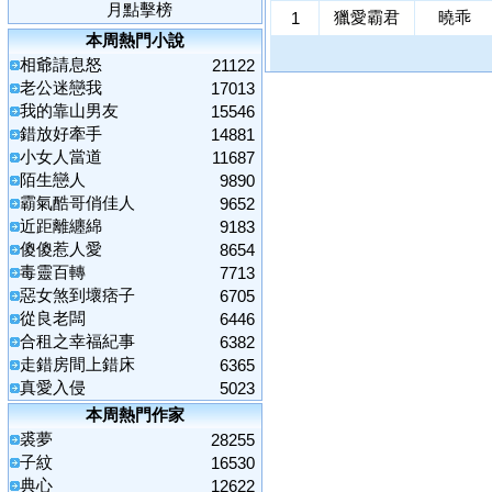
月點擊榜
獵愛霸君
曉乖
1
本周熱門小說
相爺請息怒
21122
老公迷戀我
17013
我的靠山男友
15546
錯放好牽手
14881
小女人當道
11687
陌生戀人
9890
霸氣酷哥俏佳人
9652
近距離纏綿
9183
傻傻惹人愛
8654
毒靈百轉
7713
惡女煞到壞痞子
6705
從良老闆
6446
合租之幸福紀事
6382
走錯房間上錯床
6365
真愛入侵
5023
本周熱門作家
裘夢
28255
子紋
16530
典心
12622