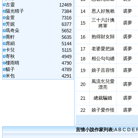
古靈
12469
陽光晴子
恩人好無賴
裘夢
7384
14
金萱
7316
三十六計擒
裘夢
15
芳妮
6377
將軍
瑪奇朵
5652
抱得財女歸
裘夢
喬軒
16
5635
席絹
5144
老婆愛把妹
裘夢
17
卡兒
5115
寄秋
4949
相公勾勾纏
裘夢
18
樓雨晴
4790
貓子
4789
娘子且容情
裘夢
19
米包
4291
風流乞兒愛
裘夢
20
漂亮
總裁騙婚
裘夢
21
娘子愛作怪
裘夢
22
言情小說作家列表:
A
B
C
D
E