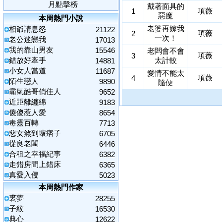
月點擊榜
戴著面具的
項薇
1
惡魔
本周熱門小說
老婆再嫁我
相爺請息怒
21122
項薇
2
一次！
老公迷戀我
17013
我的靠山男友
15546
老闆會不會
項薇
3
錯放好牽手
太計較
14881
小女人當道
11687
愛情不能太
項薇
4
陌生戀人
9890
隨便
霸氣酷哥俏佳人
9652
近距離纏綿
9183
傻傻惹人愛
8654
毒靈百轉
7713
惡女煞到壞痞子
6705
從良老闆
6446
合租之幸福紀事
6382
走錯房間上錯床
6365
真愛入侵
5023
本周熱門作家
裘夢
28255
子紋
16530
典心
12622