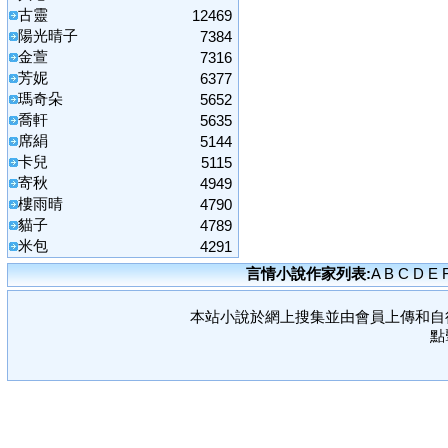
古靈
12469
陽光晴子
7384
金萱
7316
芳妮
6377
瑪奇朵
5652
喬軒
5635
席絹
5144
卡兒
5115
寄秋
4949
樓雨晴
4790
貓子
4789
米包
4291
言情小說作家列表:
A
B
C
D
E
本站小說於網上搜集並由會員上傳和自
點