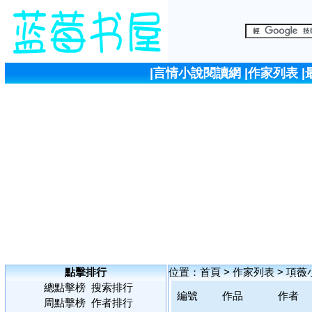
|
言情小說閱讀網
|
作家列表
|
點擊排行
位置：
首頁
>
作家列表
>
項薇
總點擊榜
搜索排行
編號
作品
作者
周點擊榜
作者排行