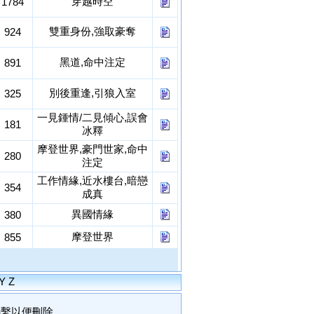
穿越時空
1784
雙重身份,強取豪奪
924
黑道,命中注定
891
別後重逢,引狼入室
325
一見鍾情/二見傾心,誤會
181
冰釋
摩登世界,豪門世家,命中
280
注定
工作情緣,近水樓台,暗戀
354
成真
異國情緣
380
摩登世界
855
Y
Z
聯繫以便刪除