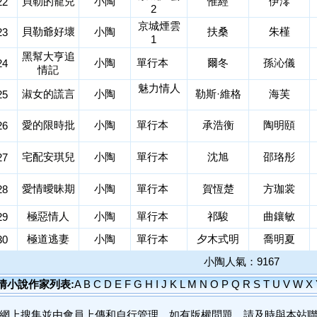
貝勒的寵兒
小陶
惟經
伊澪
22
2
京城煙雲
貝勒爺好壞
小陶
扶桑
朱槿
23
1
黑幫大亨追
小陶
單行本
爾冬
孫沁儀
24
情記
魅力情人
淑女的謊言
小陶
勒斯·維格
海芙
25
愛的限時批
小陶
單行本
承浩衡
陶明頤
26
宅配安琪兒
小陶
單行本
沈旭
邵珞彤
27
愛情曖昧期
小陶
單行本
賀恆楚
方珈裳
28
極惡情人
小陶
單行本
祁駿
曲鑲敏
29
極道逃妻
小陶
單行本
夕木式明
喬明夏
30
小陶人氣：9167
情小說作家列表:
A
B
C
D
E
F
G
H
I
J
K
L
M
N
O
P
Q
R
S
T
U
V
W
X
網上搜集並由會員上傳和自行管理，如有版權問題，請及時與本站