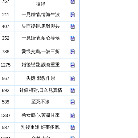
757
復得
一見鍾情,情海生波
211
失而復得,患難與共
407
一見鍾情,耐心等候
352
愛恨交織,一波三折
786
婚後戀愛,誤會重重
1275
失憶,邪教作祟
567
針鋒相對,日久見真情
692
至死不渝
589
憨女癡心,苦盡甘來
1337
別後重逢,好事多磨,
587