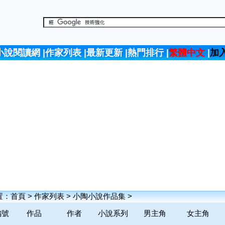
小說閱讀網
|
作家列表
|
最新更新
|
熱門排行
|
繁體中文
|
加
置：
首頁
>
作家列表
>
小陶小說作品集
>
編號
作品
作者
小說系列
男主角
女主角