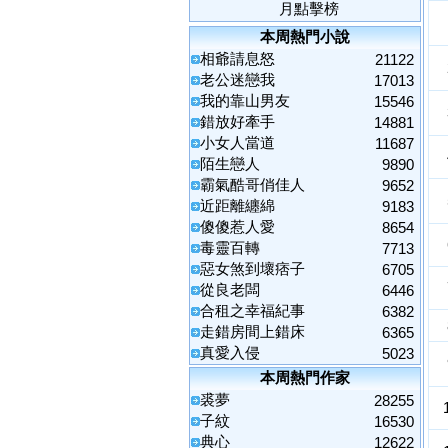
月點擊榜
本周熱門小說
相爺請息怒
21122
老公迷戀我
17013
我的靠山男友
15546
錯放好牽手
14881
小女人當道
11687
陌生戀人
9890
霸氣酷哥俏佳人
9652
近距離纏綿
9183
傻傻惹人愛
8654
毒靈百轉
7713
惡女煞到壞痞子
6705
從良老闆
6446
合租之幸福紀事
6382
走錯房間上錯床
6365
真愛入侵
5023
本周熱門作家
裘夢
28255
子紋
16530
典心
12622