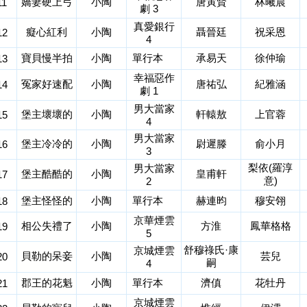
嬌妻硬上弓
小陶
唐寅賢
林曦晨
11
劇 3
真愛銀行
癡心紅利
小陶
聶晉廷
祝采恩
12
4
寶貝慢半拍
小陶
單行本
承易天
徐仲瑜
13
幸福惡作
冤家好速配
小陶
唐祐弘
紀雅涵
14
劇 1
男大當家
堡主壞壞的
小陶
軒轅敖
上官蓉
15
4
男大當家
堡主冷冷的
小陶
尉遲滕
俞小月
16
3
梨依(羅淳
男大當家
堡主酷酷的
小陶
皇甫軒
17
意)
2
堡主怪怪的
小陶
單行本
赫連昀
穆安翎
18
京華煙雲
相公失禮了
小陶
方淮
鳳華格格
19
5
舒穆祿氏·康
京城煙雲
貝勒的呆妾
小陶
芸兒
20
嗣
4
郡王的花魁
小陶
單行本
濟傎
花牡丹
21
京城煙雲