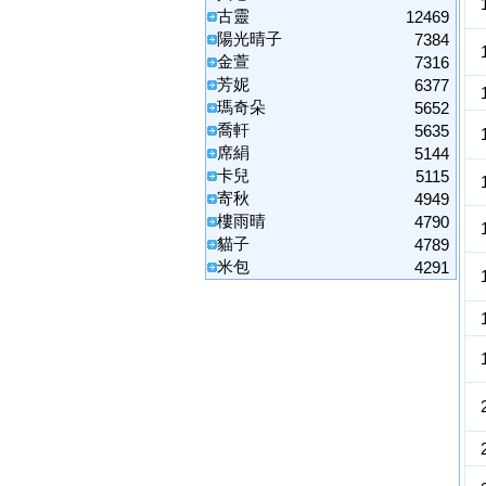
古靈
12469
陽光晴子
7384
金萱
7316
芳妮
6377
瑪奇朵
5652
喬軒
5635
席絹
5144
卡兒
5115
寄秋
4949
樓雨晴
4790
貓子
4789
米包
4291