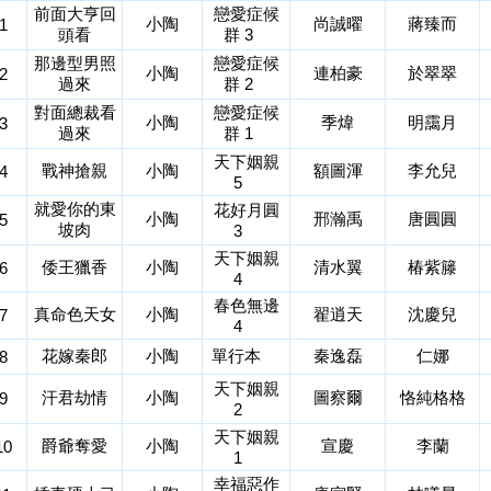
前面大亨回
戀愛症候
小陶
尚誠曜
蔣臻而
1
頭看
群 3
那邊型男照
戀愛症候
小陶
連柏豪
於翠翠
2
過來
群 2
對面總裁看
戀愛症候
小陶
季煒
明靄月
3
過來
群 1
天下姻親
戰神搶親
小陶
額圖渾
李允兒
4
5
就愛你的東
花好月圓
小陶
邢瀚禹
唐圓圓
5
坡肉
3
天下姻親
倭王獵香
小陶
清水翼
椿紫籐
6
4
春色無邊
真命色天女
小陶
翟逍天
沈慶兒
7
4
花嫁秦郎
小陶
單行本
秦逸磊
仁娜
8
天下姻親
汗君劫情
小陶
圖察爾
恪純格格
9
2
天下姻親
爵爺奪愛
小陶
宣慶
李蘭
10
1
幸福惡作