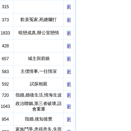
315
歡喜冤家,死纏爛打
373
暗戀成真,辦公室戀情
1833
428
城主與廚娘
657
主僕情事,一往情深
583
試探相親
592
指婚,婚後生活,情海生波
720
政治聯姻,第三者破壞,誤
1043
會重重
指婚,後知後覺
854
家族鬥爭,患得患失,失而